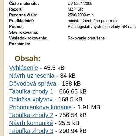
Číslo materiálu:
UV-5334/2009
Rezort:
MŽP SR
Rezortné číslo:
2596/2009-min.
Predkladateľ:
minister životného prostredia
Podnet:
Plán legislatívnych úloh vlády SR na 
Stav rokovania:
Výsledok rokovania:
Rokovanie prerušené
Poznámka:
Obsah:
Vyhlásenie
- 45.5 kB
Návrh uznesenia
- 34 kB
Dôvodová správa
- 188 kB
Tabuľka zhody 1
- 666.65 kB
Doložka vplyvov
- 168.5 kB
Pripomienkové konanie
- 1.91 MB
Tabuľka zhody 2
- 756.54 kB
Návrh komuniké
- 25.5 kB
Tabuľka zhody 3
- 290.94 kB