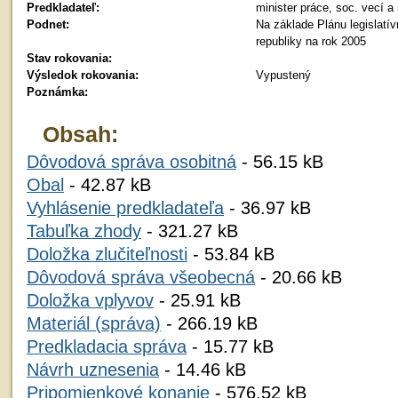
Predkladateľ:
minister práce, soc. vecí a 
Podnet:
Na základe Plánu legislatí
republiky na rok 2005
Stav rokovania:
Výsledok rokovania:
Vypustený
Poznámka:
Obsah:
Dôvodová správa osobitná
- 56.15 kB
Obal
- 42.87 kB
Vyhlásenie predkladateľa
- 36.97 kB
Tabuľka zhody
- 321.27 kB
Doložka zlučiteľnosti
- 53.84 kB
Dôvodová správa všeobecná
- 20.66 kB
Doložka vplyvov
- 25.91 kB
Materiál (správa)
- 266.19 kB
Predkladacia správa
- 15.77 kB
Návrh uznesenia
- 14.46 kB
Pripomienkové konanie
- 576.52 kB