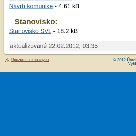
Návrh komuniké
- 4.61 kB
Stanovisko:
Stanovisko SVL
- 18.2 kB
aktualizované 22.02.2012, 03:35
Upozornenie na chybu
© 2012
Úrad
Vyhl