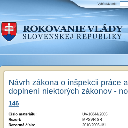
Vyhľadávanie:
Návrh zákona o inšpekcii práce 
doplnení niektorých zákonov - n
146
Číslo materiálu:
UV-16844/2005
Rezort:
MPSVR SR
Rezortné číslo:
2010/2005-II/1