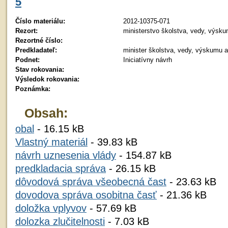
5
Číslo materiálu:
2012-10375-071
Rezort:
ministerstvo školstva, vedy, výsk
Rezortné číslo:
Predkladateľ:
minister školstva, vedy, výskumu 
Podnet:
Iniciatívny návrh
Stav rokovania:
Výsledok rokovania:
Poznámka:
Obsah:
obal
- 16.15 kB
Vlastný materiál
- 39.83 kB
návrh uznesenia vlády
- 154.87 kB
predkladacia správa
- 26.15 kB
dôvodová správa všeobecná čast
- 23.63 kB
dovodova správa osobitna časť
- 21.36 kB
doložka vplyvov
- 57.69 kB
dolozka zlučitelnosti
- 7.03 kB