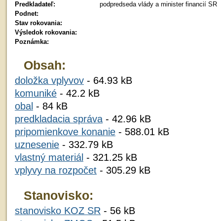
Predkladateľ:
podpredseda vlády a minister financií SR
Podnet:
Stav rokovania:
Výsledok rokovania:
Poznámka:
Obsah:
doložka vplyvov
- 64.93 kB
komuniké
- 42.2 kB
obal
- 84 kB
predkladacia správa
- 42.96 kB
pripomienkove konanie
- 588.01 kB
uznesenie
- 332.79 kB
vlastný materiál
- 321.25 kB
vplyvy na rozpočet
- 305.29 kB
Stanovisko:
stanovisko KOZ SR
- 56 kB