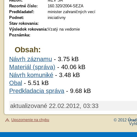
Rezort:
MZV SR
Rezortné číslo:
160.320/2004-SEZA
Predkladateľ:
minister zahraničných vecí
Podnet:
iniciatívny
Stav rokovania:
Výsledok rokovania:
Vzatý na vedomie
Poznámka:
Obsah:
Návrh záznamu
- 3.75 kB
Materiál (správa)
- 40.06 kB
Návrh komuniké
- 3.48 kB
Obal
- 5.51 kB
Predkladacia správa
- 9.68 kB
aktualizované 22.02.2012, 03:33
Upozornenie na chybu
© 2012
Úrad
Vyhl