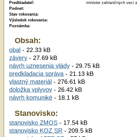
Predkladateľ:
minister zahraničných vecí 
Podnet:
Stav rokovania:
Výsledok rokovania:
Poznámka:
Obsah:
obal
- 22.33 kB
závery
- 27.69 kB
návrh uznesenia vlády
- 29.75 kB
predkladacia správa
- 21.13 kB
vlastný materiál
- 276.61 kB
doložka vplyvov
- 26.42 kB
návrh komuniké
- 18.1 kB
Stanovisko:
stanovisko ZMOS
- 17.54 kB
stanovisko KOZ SR
- 209.5 kB