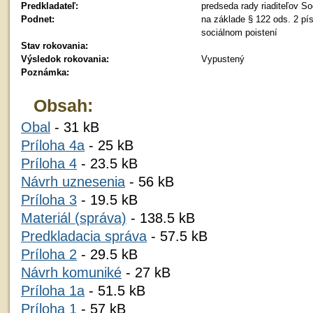
Predkladateľ:
predseda rady riaditeľov So
Podnet:
na základe § 122 ods. 2 pís
sociálnom poistení
Stav rokovania:
Výsledok rokovania:
Vypustený
Poznámka:
Obsah:
Obal
- 31 kB
Príloha 4a
- 25 kB
Príloha 4
- 23.5 kB
Návrh uznesenia
- 56 kB
Príloha 3
- 19.5 kB
Materiál (správa)
- 138.5 kB
Predkladacia správa
- 57.5 kB
Príloha 2
- 29.5 kB
Návrh komuniké
- 27 kB
Príloha 1a
- 51.5 kB
Príloha 1
- 57 kB