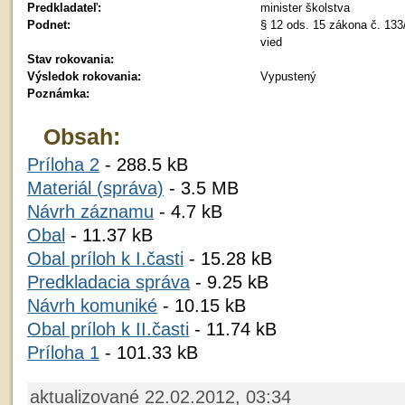
Predkladateľ:
minister školstva
Podnet:
§ 12 ods. 15 zákona č. 133
vied
Stav rokovania:
Výsledok rokovania:
Vypustený
Poznámka:
Obsah:
Príloha 2
- 288.5 kB
Materiál (správa)
- 3.5 MB
Návrh záznamu
- 4.7 kB
Obal
- 11.37 kB
Obal príloh k I.časti
- 15.28 kB
Predkladacia správa
- 9.25 kB
Návrh komuniké
- 10.15 kB
Obal príloh k II.časti
- 11.74 kB
Príloha 1
- 101.33 kB
aktualizované 22.02.2012, 03:34