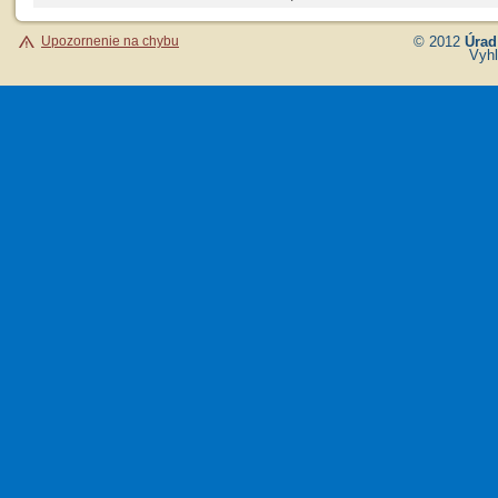
Upozornenie na chybu
© 2012
Úrad
Vyhl