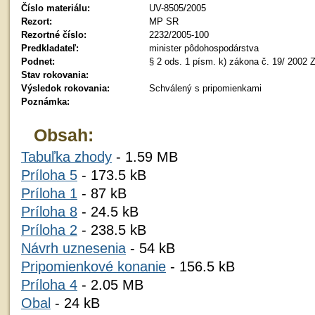
Číslo materiálu:
UV-8505/2005
Rezort:
MP SR
Rezortné číslo:
2232/2005-100
Predkladateľ:
minister pôdohospodárstva
Podnet:
§ 2 ods. 1 písm. k) zákona č. 19/ 2002 Z
Stav rokovania:
Výsledok rokovania:
Schválený s pripomienkami
Poznámka:
Obsah:
Tabuľka zhody
- 1.59 MB
Príloha 5
- 173.5 kB
Príloha 1
- 87 kB
Príloha 8
- 24.5 kB
Príloha 2
- 238.5 kB
Návrh uznesenia
- 54 kB
Pripomienkové konanie
- 156.5 kB
Príloha 4
- 2.05 MB
Obal
- 24 kB