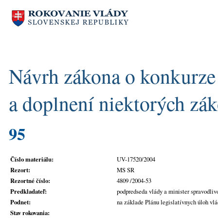
Návrh zákona o konkurze a
a doplnení niektorých zá
95
Číslo materiálu:
UV-17520/2004
Rezort:
MS SR
Rezortné číslo:
4809 /2004-53
Predkladateľ:
podpredseda vlády a minister spravodliv
Podnet:
na základe Plánu legislatívnych úloh vl
Stav rokovania: