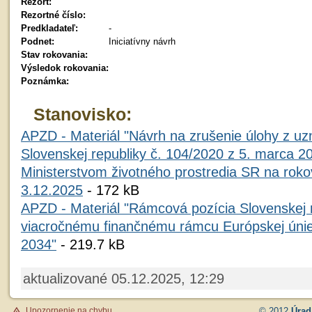
Rezort:
Rezortné číslo:
Predkladateľ:
-
Podnet:
Iniciatívny návrh
Stav rokovania:
Výsledok rokovania:
Poznámka:
Stanovisko:
APZD - Materiál "Návrh na zrušenie úlohy z uz
Slovenskej republiky č. 104/2020 z 5. marca 2
Ministerstvom životného prostredia SR na roko
3.12.2025
- 172 kB
APZD - Materiál "Rámcová pozícia Slovenskej r
viacročnému finančnému rámcu Európskej únie
2034"
- 219.7 kB
aktualizované 05.12.2025, 12:29
Upozornenie na chybu
© 2012
Úrad