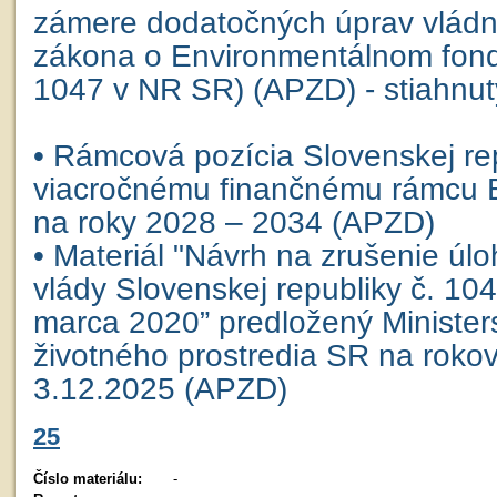
zámere dodatočných úprav vlád
zákona o Environmentálnom fon
1047 v NR SR) (APZD) - stiahnut
• Rámcová pozícia Slovenskej re
viacročnému finančnému rámcu E
na roky 2028 – 2034 (APZD)
• Materiál "Návrh na zrušenie úl
vlády Slovenskej republiky č. 104
marca 2020” predložený Ministe
životného prostredia SR na roko
3.12.2025 (APZD)
25
Číslo materiálu:
-