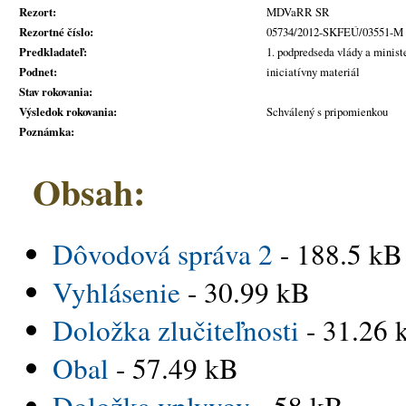
Rezort:
MDVaRR SR
Rezortné číslo:
05734/2012-SKFEÚ/03551-M
Predkladateľ:
1. podpredseda vlády a minist
Podnet:
iniciatívny materiál
Stav rokovania:
Výsledok rokovania:
Schválený s pripomienkou
Poznámka:
Obsah:
Dôvodová správa 2
- 188.5 kB
Vyhlásenie
- 30.99 kB
Doložka zlučiteľnosti
- 31.26 
Obal
- 57.49 kB
Doložka vplyvov
- 58 kB