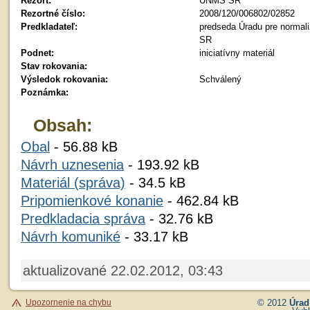
Rezort:
ÚNMS SR
Rezortné číslo:
2008/120/006802/02852
Predkladateľ:
predseda Úradu pre normali
SR
Podnet:
iniciatívny materiál
Stav rokovania:
Výsledok rokovania:
Schválený
Poznámka:
Obsah:
Obal
- 56.88 kB
Návrh uznesenia
- 193.92 kB
Materiál (správa)
- 34.5 kB
Pripomienkové konanie
- 462.84 kB
Predkladacia správa
- 32.76 kB
Návrh komuniké
- 33.17 kB
aktualizované 22.02.2012, 03:43
Upozornenie na chybu
© 2012
Úrad