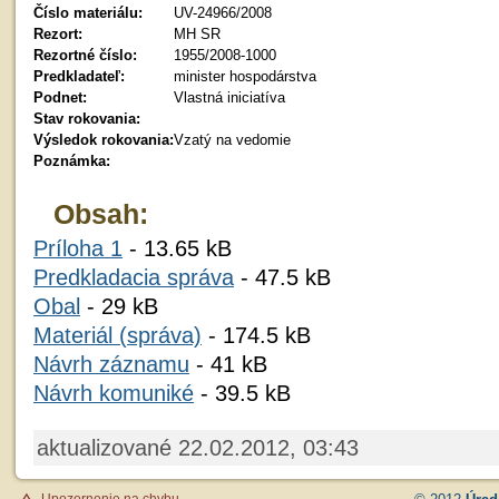
Číslo materiálu:
UV-24966/2008
Rezort:
MH SR
Rezortné číslo:
1955/2008-1000
Predkladateľ:
minister hospodárstva
Podnet:
Vlastná iniciatíva
Stav rokovania:
Výsledok rokovania:
Vzatý na vedomie
Poznámka:
Obsah:
Príloha 1
- 13.65 kB
Predkladacia správa
- 47.5 kB
Obal
- 29 kB
Materiál (správa)
- 174.5 kB
Návrh záznamu
- 41 kB
Návrh komuniké
- 39.5 kB
aktualizované 22.02.2012, 03:43