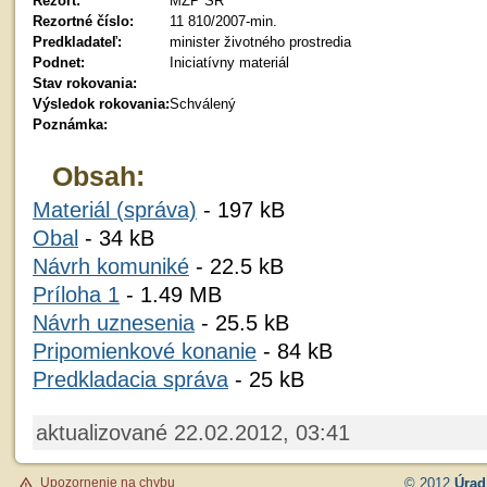
Rezort:
MŽP SR
Rezortné číslo:
11 810/2007-min.
Predkladateľ:
minister životného prostredia
Podnet:
Iniciatívny materiál
Stav rokovania:
Výsledok rokovania:
Schválený
Poznámka:
Obsah:
Materiál (správa)
- 197 kB
Obal
- 34 kB
Návrh komuniké
- 22.5 kB
Príloha 1
- 1.49 MB
Návrh uznesenia
- 25.5 kB
Pripomienkové konanie
- 84 kB
Predkladacia správa
- 25 kB
aktualizované 22.02.2012, 03:41
Upozornenie na chybu
© 2012
Úrad