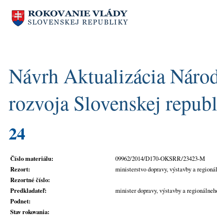
Návrh Aktualizácia Národ
rozvoja Slovenskej repub
24
Číslo materiálu:
09962/2014/D170-OKSRR/23423-M
Rezort:
ministerstvo dopravy, výstavby a region
Rezortné číslo:
Predkladateľ:
minister dopravy, výstavby a regionálne
Podnet:
Stav rokovania: