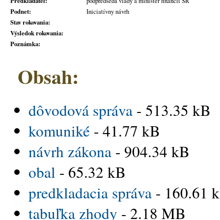
Predkladateľ:
podpredseda vlády a minister financií SR
Podnet:
Iniciatívny návrh
Stav rokovania:
Výsledok rokovania:
Poznámka:
Obsah:
dôvodová správa
- 513.35 kB
komuniké
- 41.77 kB
návrh zákona
- 904.34 kB
obal
- 65.32 kB
predkladacia správa
- 160.61 
tabuľka zhody
- 2.18 MB