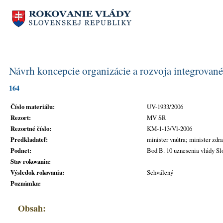
Návrh koncepcie organizácie a rozvoja integrova
164
Číslo materiálu:
UV-1933/2006
Rezort:
MV SR
Rezortné číslo:
KM-1-13/Vl-2006
Predkladateľ:
minister vnútra; minister zdr
Podnet:
Bod B. 10 uznesenia vlády Slo
Stav rokovania:
Výsledok rokovania:
Schválený
Poznámka:
Obsah: