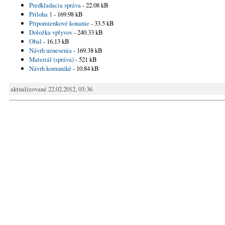
Predkladacia správa
- 22.08 kB
Príloha 1
- 169.98 kB
Pripomienkové konanie
- 33.5 kB
Doložka vplyvov
- 240.33 kB
Obal
- 16.13 kB
Návrh uznesenia
- 169.38 kB
Materiál (správa)
- 521 kB
Návrh komuniké
- 10.84 kB
aktualizované 22.02.2012, 03:36