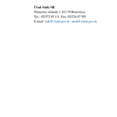
Úrad vlády SR
Námestie slobody 1, 813 70 Bratislava
Tel.: 02/572 95 111, Fax: 02/524 97 595
E-mail:
info@vlada.gov.sk
,
urad@vlada.gov.sk