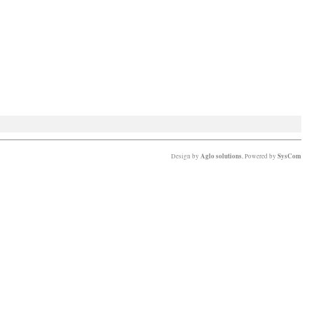
Aglo solutions
SysCom
Design by
, Powered by