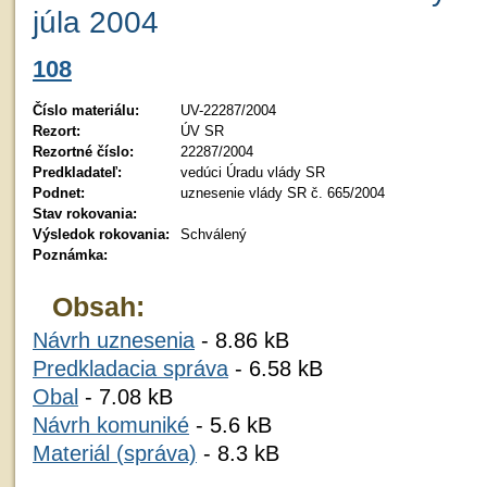
júla 2004
108
Číslo materiálu:
UV-22287/2004
Rezort:
ÚV SR
Rezortné číslo:
22287/2004
Predkladateľ:
vedúci Úradu vlády SR
Podnet:
uznesenie vlády SR č. 665/2004
Stav rokovania:
Výsledok rokovania:
Schválený
Poznámka:
Obsah:
Návrh uznesenia
- 8.86 kB
Predkladacia správa
- 6.58 kB
Obal
- 7.08 kB
Návrh komuniké
- 5.6 kB
Materiál (správa)
- 8.3 kB