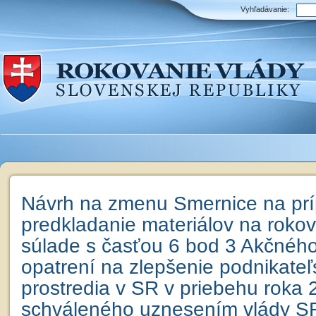
Vyhľadávanie:
Návrh na zmenu Smernice na prí
predkladanie materiálov na roko
súlade s časťou 6 bod 3 Akčnéh
opatrení na zlepšenie podnikate
prostredia v SR v priebehu roka 
schváleného uznesením vlády SR