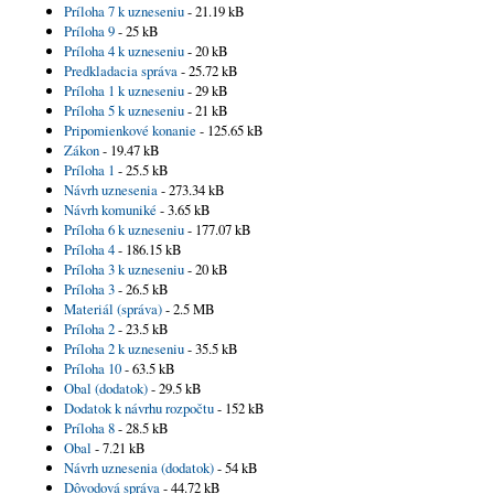
Príloha 7 k uzneseniu
- 21.19 kB
Príloha 9
- 25 kB
Príloha 4 k uzneseniu
- 20 kB
Predkladacia správa
- 25.72 kB
Príloha 1 k uzneseniu
- 29 kB
Príloha 5 k uzneseniu
- 21 kB
Pripomienkové konanie
- 125.65 kB
Zákon
- 19.47 kB
Príloha 1
- 25.5 kB
Návrh uznesenia
- 273.34 kB
Návrh komuniké
- 3.65 kB
Príloha 6 k uzneseniu
- 177.07 kB
Príloha 4
- 186.15 kB
Príloha 3 k uzneseniu
- 20 kB
Príloha 3
- 26.5 kB
Materiál (správa)
- 2.5 MB
Príloha 2
- 23.5 kB
Príloha 2 k uzneseniu
- 35.5 kB
Príloha 10
- 63.5 kB
Obal (dodatok)
- 29.5 kB
Dodatok k návrhu rozpočtu
- 152 kB
Príloha 8
- 28.5 kB
Obal
- 7.21 kB
Návrh uznesenia (dodatok)
- 54 kB
Dôvodová správa
- 44.72 kB