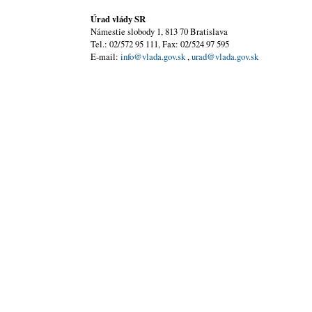
Úrad vlády SR
Námestie slobody 1, 813 70 Bratislava
Tel.: 02/572 95 111, Fax: 02/524 97 595
E-mail:
info@vlada.gov.sk
,
urad@vlada.gov.sk