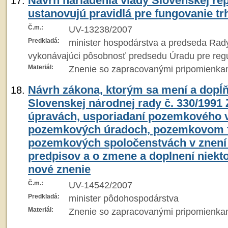
Návrh nariadenia vlády Slovenskej rep
ustanovujú pravidlá pre fungovanie t
Č.m.:
UV-13238/2007
Predkladá:
minister hospodárstva a predseda Rady
vykonávajúci pôsobnosť predsedu Úradu pre regu
Materiál:
Znenie so zapracovanými pripomienka
Návrh zákona, ktorým sa mení a dopĺ
Slovenskej národnej rady č. 330/1991
úpravách, usporiadaní pozemkového v
pozemkových úradoch, pozemkovom f
pozemkových spoločenstvách v znení
predpisov a o zmene a doplnení niekt
nové znenie
Č.m.:
UV-14542/2007
Predkladá:
minister pôdohospodárstva
Materiál:
Znenie so zapracovanými pripomienka