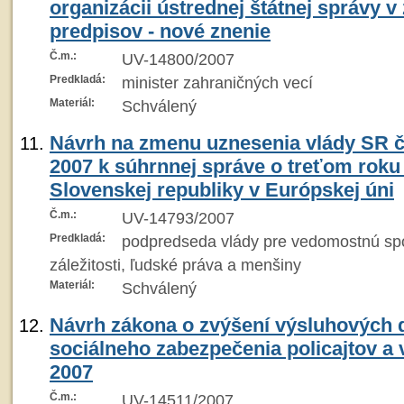
organizácii ústrednej štátnej správy v
predpisov - nové znenie
Č.m.:
UV-14800/2007
Predkladá:
minister zahraničných vecí
Materiál:
Schválený
Návrh na zmenu uznesenia vlády SR č.
2007 k súhrnnej správe o treťom roku
Slovenskej republiky v Európskej úni
Č.m.:
UV-14793/2007
Predkladá:
podpredseda vlády pre vedomostnú sp
záležitosti, ľudské práva a menšiny
Materiál:
Schválený
Návrh zákona o zvýšení výsluhových
sociálneho zabezpečenia policajtov a 
2007
Č.m.:
UV-14511/2007