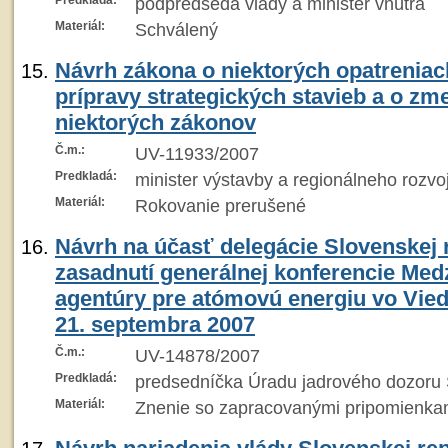
Predkladá:
podpredseda vlády a minister vnútra
Materiál:
Schválený
Návrh zákona o niektorých opatreniac
prípravy strategických stavieb a o zm
niektorých zákonov
Č.m.:
UV-11933/2007
Predkladá:
minister výstavby a regionálneho rozvo
Materiál:
Rokovanie prerušené
Návrh na účasť delegácie Slovenskej r
zasadnutí generálnej konferencie Med
agentúry pre atómovú energiu vo Vied
21. septembra 2007
Č.m.:
UV-14878/2007
Predkladá:
predsedníčka Úradu jadrového dozoru
Materiál:
Znenie so zapracovanými pripomienka