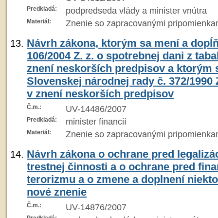
Predkladá:
podpredseda vlády a minister vnútra
Materiál:
Znenie so zapracovanými pripomienka
Návrh zákona, ktorým sa mení a dopĺň
106/2004 Z. z. o spotrebnej dani z ta
znení neskorších predpisov a ktorým 
Slovenskej národnej rady č. 372/1990 
v znení neskorších predpisov
Č.m.:
UV-14486/2007
Predkladá:
minister financií
Materiál:
Znenie so zapracovanými pripomienka
Návrh zákona o ochrane pred legalizá
trestnej činnosti a o ochrane pred fi
terorizmu a o zmene a doplnení niekt
nové znenie
Č.m.:
UV-14876/2007