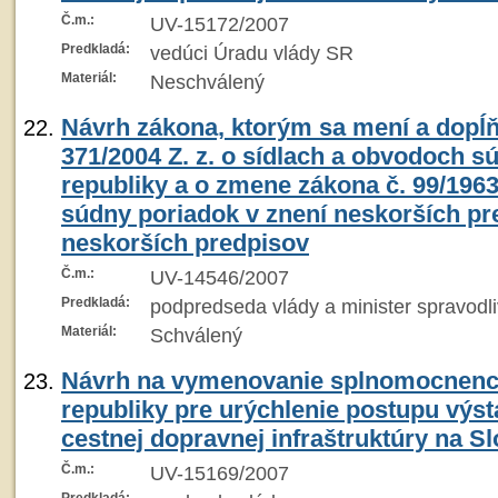
Č.m.:
UV-15172/2007
Predkladá:
vedúci Úradu vlády SR
Materiál:
Neschválený
Návrh zákona, ktorým sa mení a dopĺň
371/2004 Z. z. o sídlach a obvodoch s
republiky a o zmene zákona č. 99/196
súdny poriadok v znení neskorších pr
neskorších predpisov
Č.m.:
UV-14546/2007
Predkladá:
podpredseda vlády a minister spravodli
Materiál:
Schválený
Návrh na vymenovanie splnomocnenca
republiky pre urýchlenie postupu výs
cestnej dopravnej infraštruktúry na S
Č.m.:
UV-15169/2007