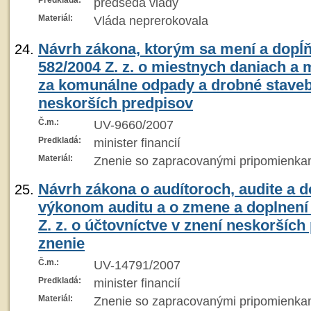
Predkladá:
predseda vlády
Materiál:
Vláda neprerokovala
Návrh zákona, ktorým sa mení a dopĺň
582/2004 Z. z. o miestnych daniach a
za komunálne odpady a drobné staveb
neskorších predpisov
Č.m.:
UV-9660/2007
Predkladá:
minister financií
Materiál:
Znenie so zapracovanými pripomienka
Návrh zákona o audítoroch, audite a 
výkonom auditu a o zmene a doplnení 
Z. z. o účtovníctve v znení neskorších
znenie
Č.m.:
UV-14791/2007
Predkladá:
minister financií
Materiál:
Znenie so zapracovanými pripomienka