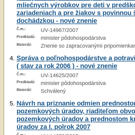
mliečnych výrobkov pre deti v predšk
zariadeniach a pre žiakov s povinnou
dochádzkou - nové znenie
Č.m.:
UV-14967/2007
Predkladá:
minister pôdohospodárstva
Materiál:
Znenie so zapracovanými pripomienka
Správa o poľnohospodárstve a potrav
( stav za rok 2006 ) - nové znenie
Č.m.:
UV-14625/2007
Predkladá:
minister pôdohospodárstva
Materiál:
Schválený
Návrh na priznanie odmien prednosto
pozemkových úradov, riaditeľom obv
pozemkových úradov a prednostom kr
úradov za I. polrok 2007