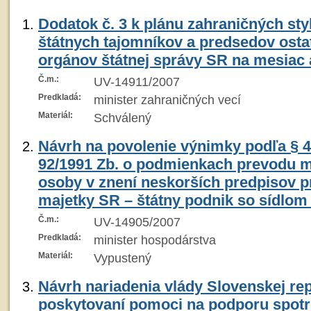
Dodatok č. 3 k plánu zahraničných sty
štátnych tajomníkov a predsedov ost
orgánov štátnej správy SR na mesiac
Č.m.:
UV-14911/2007
Predkladá:
minister zahraničných vecí
Materiál:
Schválený
Návrh na povolenie výnimky podľa § 4
92/1991 Zb. o podmienkach prevodu ma
osoby v znení neskorších predpisov p
majetky SR – štátny podnik so sídlom
Č.m.:
UV-14905/2007
Predkladá:
minister hospodárstva
Materiál:
Vypustený
Návrh nariadenia vlády Slovenskej rep
poskytovaní pomoci na podporu spotr