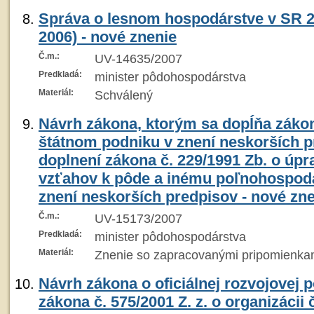
Správa o lesnom hospodárstve v SR 20
2006) - nové znenie
Č.m.:
UV-14635/2007
Predkladá:
minister pôdohospodárstva
Materiál:
Schválený
Návrh zákona, ktorým sa dopĺňa zákon
štátnom podniku v znení neskorších p
doplnení zákona č. 229/1991 Zb. o úpr
vzťahov k pôde a inému poľnohospod
znení neskorších predpisov - nové zn
Č.m.:
UV-15173/2007
Predkladá:
minister pôdohospodárstva
Materiál:
Znenie so zapracovanými pripomienka
Návrh zákona o oficiálnej rozvojovej 
zákona č. 575/2001 Z. z. o organizácii 