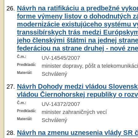
Návrh na ratifikáciu a predbežné vyk
forme výmeny listov o dohodnutých 
modernizácie existujúceho systému v
transsibírskych trás medzi Európsky
jeho členskými štátmi na jednej stran
federáciou na strane druhej - nové zn
Č.m.:
UV-14545/2007
Predkladá:
minister dopravy, pôšt a telekomunikáci
Materiál:
Schválený
Návrh Dohody medzi vládou Slovenske
vládou Čiernohorskej republiky o rozv
Č.m.:
UV-14372/2007
Predkladá:
minister zahraničných vecí
Materiál:
Schválený
Návrh na zmenu uznesenia vlády SR č.