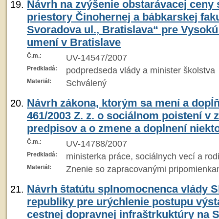
Návrh na zvýšenie obstarávacej ceny
priestory Činohernej a bábkarskej fa
Svoradova ul., Bratislava“ pre Vysok
umení v Bratislave
Č.m.:
UV-14547/2007
Predkladá:
podpredseda vlády a minister školstva
Materiál:
Schválený
Návrh zákona, ktorým sa mení a dopĺň
461/2003 Z. z. o sociálnom poistení v 
predpisov a o zmene a doplnení niekt
Č.m.:
UV-14788/2007
Predkladá:
ministerka práce, sociálnych vecí a rod
Materiál:
Znenie so zapracovanými pripomienka
Návrh štatútu splnomocnenca vlády S
republiky pre urýchlenie postupu výs
cestnej dopravnej infraštrkuktúry na 