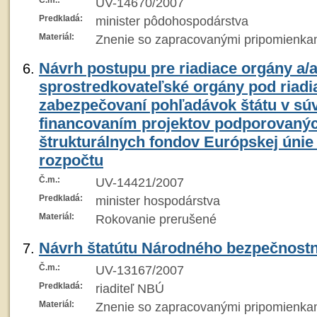
Č.m.:
UV-14670/2007
Predkladá:
minister pôdohospodárstva
Materiál:
Znenie so zapracovanými pripomienka
Návrh postupu pre riadiace orgány a/
sprostredkovateľské orgány pod riadi
zabezpečovaní pohľadávok štátu v súvi
financovaním projektov podporovaný
štrukturálnych fondov Európskej únie
rozpočtu
Č.m.:
UV-14421/2007
Predkladá:
minister hospodárstva
Materiál:
Rokovanie prerušené
Návrh štatútu Národného bezpečnost
Č.m.:
UV-13167/2007
Predkladá:
riaditeľ NBÚ
Materiál:
Znenie so zapracovanými pripomienka