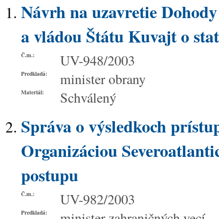
Návrh na uzavretie Dohody 
a vládou Štátu Kuvajt o stat
Č.m.:
UV-948/2003
Predkladá:
minister obrany
Materiál:
Schválený
Správa o výsledkoch prístu
Organizáciou Severoatlanti
postupu
Č.m.:
UV-982/2003
Predkladá:
minister zahraničných vecí